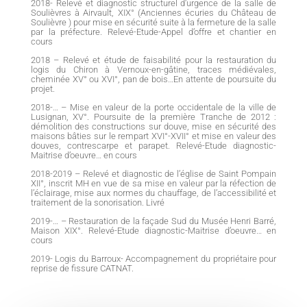
2018- Relevé et diagnostic structurel d’urgence de la salle de
Soulièvres à Airvault, XIX° (Anciennes écuries du Château de
Soulièvre ) pour mise en sécurité suite à la fermeture de la salle
par la préfecture. Relevé-Etude-Appel d’offre et chantier en
cours
2018 – Relevé et étude de faisabilité pour la restauration du
logis du Chiron à Vernoux-en-gâtine, traces médiévales,
cheminée XV° ou XVI°, pan de bois…En attente de poursuite du
projet.
2018-… – Mise en valeur de la porte occidentale de la ville de
Lusignan, XV°. Poursuite de la première Tranche de 2012 :
démolition des constructions sur douve, mise en sécurité des
maisons bâties sur le rempart XVI°-XVII° et mise en valeur des
douves, contrescarpe et parapet. Relevé-Etude diagnostic-
Maitrise d’oeuvre… en cours
2018-2019 – Relevé et diagnostic de l’église de Saint Pompain
XII°, inscrit MH en vue de sa mise en valeur par la réfection de
l’éclairage, mise aux normes du chauffage, de l’accessibilité et
traitement de la sonorisation. Livré
2019-… – Restauration de la façade Sud du Musée Henri Barré,
Maison XIX°. Relevé-Etude diagnostic-Maitrise d’oeuvre… en
cours
2019- Logis du Barroux- Accompagnement du propriétaire pour
reprise de fissure CATNAT.