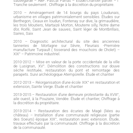
sauvegardé – ABF: Pascal Parras – Étude/chantier partiel – I°
Tranche seulement . Chiffrage à la discrétion du propriétaire.
2010 – Aménagement de 14 bourgs du pays Loudunais,
urbanisme en villages patrimonialement sensibles. Études sur
Berthegon, Ceaux en loudun, Fontenay sur dive, la grimaudière,
les trois Moutiers, Martaizé Morton, Mouterre silly, Notre dame
d’or, Roifé, Saint Jean de sauves, Saint léger de Montbrillais,
Saires, Saix
2010 – Diagnostic architectural du site des anciennes
tanneries de Mortagne sur Sèvre, Fleuriais -Première
manufacture Turpault ( tisserand des mouchoirs de Cholet) –
XIX° – Patrimoine industriel.
2010-2012 – Mise en valeur de la porte occidentale de la ville
de Lusignan, XV°. Démolition des constructions sur douve
sèche restituée, restauration du pont et remontage des
parapets. Suivi archéologique Atemporelle. Étude et chantier
2012-2013 – Réorganisation d’une école XIX° en restauration et
extension, Sainte Verge. Étude et chantier
2013-2015 – Restauration d’une demeure protestante du XVIII°,
aile ouest, à la Pouzaire, Vendée. Étude et chantier, Chiffrage à
la discrétion du propriétaire.
2013-2014 – Restauration des écuries de Magé (liées au
château) – Installation d’une communauté religieuse (partie
des Soeurs) époque XIX°, restauration avec extension. Étude,
travaux effectués par la communauté. Chiffrage à la discrétion
de la communauté.