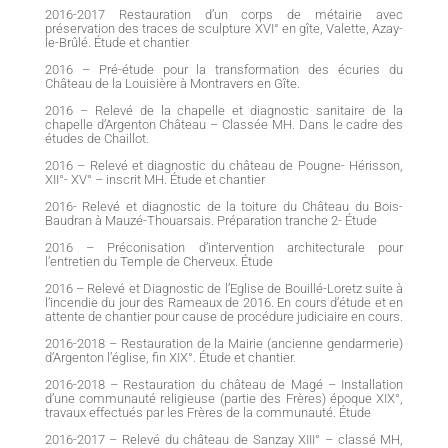
2016-2017 Restauration d’un corps de métairie avec
préservation des traces de sculpture XVI° en gîte, Valette, Azay-
le-Brûlé. Étude et chantier
2016 – Pré-étude pour la transformation des écuries du
Château de la Louisière à Montravers en Gîte.
2016 – Relevé de la chapelle et diagnostic sanitaire de la
chapelle d’Argenton Château – Classée MH. Dans le cadre des
études de Chaillot.
2016 – Relevé et diagnostic du château de Pougne- Hérisson,
XII°- XV° – inscrit MH. Étude et chantier
2016- Relevé et diagnostic de la toiture du Château du Bois-
Baudran à Mauzé-Thouarsais. Préparation tranche 2- Étude
2016 – Préconisation d’intervention architecturale pour
l’entretien du Temple de Cherveux. Étude
2016 – Relevé et Diagnostic de l’Eglise de Bouillé-Loretz suite à
l’incendie du jour des Rameaux de 2016. En cours d’étude et en
attente de chantier pour cause de procédure judiciaire en cours.
2016-2018 – Restauration de la Mairie (ancienne gendarmerie)
d’Argenton l’église, fin XIX°. Étude et chantier.
2016-2018 – Restauration du château de Magé – Installation
d’une communauté religieuse (partie des Frères) époque XIX°,
travaux effectués par les Frères de la communauté. Étude
2016-2017 – Relevé du château de Sanzay XIII° – classé MH,