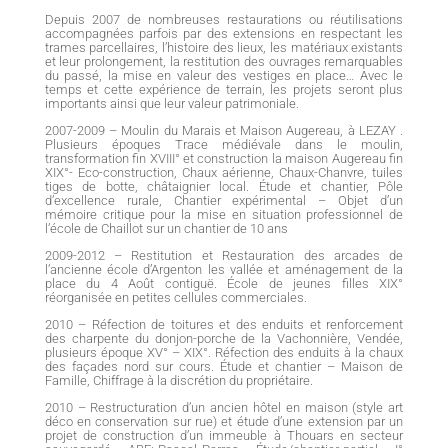
Depuis 2007 de nombreuses restaurations ou réutilisations
accompagnées parfois par des extensions en respectant les
trames parcellaires, l’histoire des lieux, les matériaux existants
et leur prolongement, la restitution des ouvrages remarquables
du passé, la mise en valeur des vestiges en place… Avec le
temps et cette expérience de terrain, les projets seront plus
importants ainsi que leur valeur patrimoniale.
2007-2009 – Moulin du Marais et Maison Augereau, à LEZAY .
Plusieurs époques Trace médiévale dans le moulin,
transformation fin XVIII° et construction la maison Augereau fin
XIX°- Eco-construction, Chaux aérienne, Chaux-Chanvre, tuiles
tiges de botte, châtaignier local. Étude et chantier, Pôle
d’excellence rurale, Chantier expérimental – Objet d’un
mémoire critique pour la mise en situation professionnel de
l’école de Chaillot sur un chantier de 10 ans
2009-2012 – Restitution et Restauration des arcades de
l’ancienne école d’Argenton les vallée et aménagement de la
place du 4 Août contiguë. École de jeunes filles XIX°
réorganisée en petites cellules commerciales.
2010 – Réfection de toitures et des enduits et renforcement
des charpente du donjon-porche de la Vachonnière, Vendée,
plusieurs époque XV° – XIX°. Réfection des enduits à la chaux
des façades nord sur cours. Étude et chantier – Maison de
Famille, Chiffrage à la discrétion du propriétaire.
2010 – Restructuration d’un ancien hôtel en maison (style art
déco en conservation sur rue) et étude d’une extension par un
projet de construction d’un immeuble à Thouars en secteur