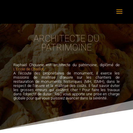
ARCHITECTE DU
PATRIMOINE
Raphaël Chouane est architecte du patrimoine, diplômé de
L’Ecole de Chaillot
.
A l’écoute des propriétaires de mon
ument, il exerce les
missions de maîtrise d’œuvre sur les chantiers de
restauration de monument
s
historique
s (MH, ISMH)
, dans le
respect de l’œuvre et la maîtrise des coûts.
Il faut savoir éviter
les grosses erreurs qui coûtent cher ! Pour faire les travaux
dans l’objectif de durer… R&C vous apporte une prise en charge
globale pour que vous puissiez avancer dans la sérénité.