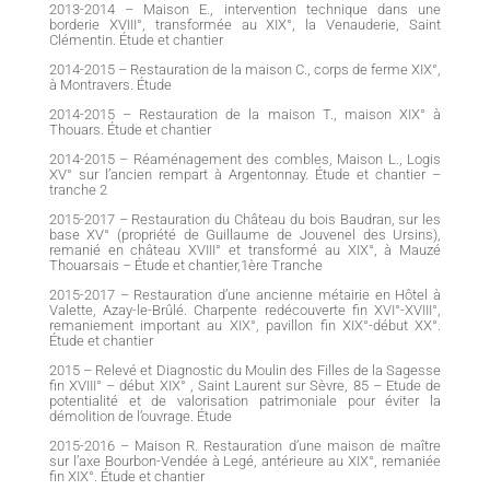
2013-2014 – Maison E., intervention technique dans une
borderie XVIII°, transformée au XIX°, la Venauderie, Saint
Clémentin. Étude et chantier
2014-2015 – Restauration de la maison C., corps de ferme XIX°,
à Montravers. Étude
2014-2015 – Restauration de la maison T., maison XIX° à
Thouars. Étude et chantier
2014-2015 – Réaménagement des combles, Maison L., Logis
XV° sur l’ancien rempart à Argentonnay. Étude et chantier –
tranche 2
2015-2017 – Restauration du Château du bois Baudran, sur les
base XV° (propriété de Guillaume de Jouvenel des Ursins),
remanié en château XVIII° et transformé au XIX°, à Mauzé
Thouarsais – Étude et chantier,1ère Tranche
2015-2017 – Restauration d’une ancienne métairie en Hôtel à
Valette, Azay-le-Brûlé. Charpente redécouverte fin XVI°-XVIII°,
remaniement important au XIX°, pavillon fin XIX°-début XX°.
Étude et chantier
2015 – Relevé et Diagnostic du Moulin des Filles de la Sagesse
fin XVIII° – début XIX° , Saint Laurent sur Sèvre, 85 – Etude de
potentialité et de valorisation patrimoniale pour éviter la
démolition de l’ouvrage. Étude
2015-2016 – Maison R. Restauration d’une maison de maître
sur l’axe Bourbon-Vendée à Legé, antérieure au XIX°, remaniée
fin XIX°. Étude et chantier