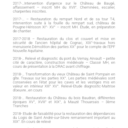
2017-…Intervention d’urgence sur le Château de Baugé,
affaissement – inscrit MH du XVII°. Cheminées, escalier,
charpentes inscrites.
2017-… – Restauration du rempart Nord et de sa tour T4,
intervention suite à la fouille du rempart sud, château de
Pougne-Hérisson XI°- XV° – inscrit MH. Étude, en préparation
de chantier.
2017-2018 – Restauration du clos et couvert et mise en
sécurité de l’ancien hôpital de Cognac, XIX°-travaux hors
menuiserie.Démolition des parties XX° pour le compte de l’EPF
Nouvelle Aquitaine.
2018-… Relevé et diagnostic du pont du Vernay, Airvault – petite
cité de caractère, construction médiévale – Classé MH, en
cours de présentation à la DRAC avant chiffrage.
2018-… Transformation du vieux Château de Saint Pompain en
gîte. Travaux sur les parties XX°. Les parties médiévales sont
conservées en l’état pour les caves et les vestiges mis en
valeur en intérieur XIII° XV°. Relevé-Etude diagnostic-Maitrise
d’oeuvre…en cours
2018-… Restauration du Château du bois Baudran, différentes
époques XV°, XVIII° et XIX°, à Mauzé Thouarsais – 3ème
Tranches
2018- Etude de faisabilité pour la restauration des dépendances
du Logis de Saint André-sur-Sèvre remaniement important au
XIX°. En cours de relevé