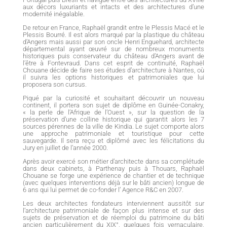
aux décors luxuriants et intacts et des architectures d’une
modernité inégalable.
De retour en France, Raphaël grandit entre le Plessis Macé et le
Plessis Bourré. Il est alors marqué par la plastique du château
d’Angers mais aussi par son oncle Henri Enguehard, architecte
départemental ayant œuvré sur de nombreux monuments
historiques puis conservateur du château d’Angers avant de
l’être à Fontevraud. Dans cet esprit de continuité, Raphaël
Chouane décide de faire ses études d’architecture à Nantes, où
il suivra les options historiques et patrimoniales que lui
proposera son cursus.
Piqué par la curiosité et souhaitant découvrir un nouveau
continent, il portera son sujet de diplôme en Guinée-Conakry,
« la perle de l’Afrique de l’Ouest », sur la question de la
préservation d’une colline historique qui garantit alors les 7
sources pérennes de la ville de Kindia. Le sujet comporte alors
une approche patrimoniale et touristique pour cette
sauvegarde. Il sera reçu et diplômé avec les félicitations du
Jury en juillet de l’année 2000.
Après avoir exercé son métier d’architecte dans sa complétude
dans deux cabinets, à Parthenay puis à Thouars, Raphaël
Chouane se forge une expérience de chantier et de technique
(avec quelques interventions déjà sur le bâti ancien) longue de
6 ans qui lui permet de co-fonder l’ Agence R&C en 2007.
Les deux architectes fondateurs interviennent aussitôt sur
l’architecture patrimoniale de façon plus intense et sur des
sujets de préservation et de réemploi du patrimoine du bâti
ancien particulièrement du XIX°, quelques fois vernaculaire.