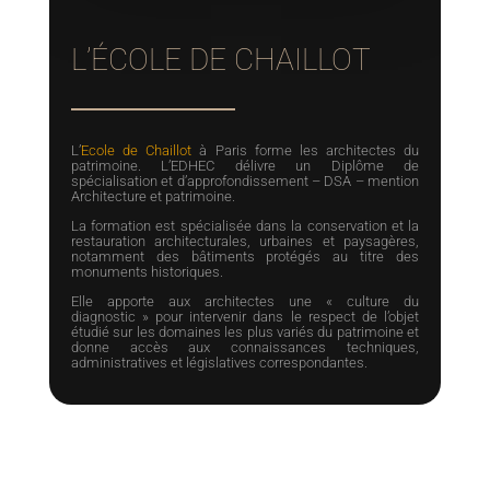
L’ÉCOLE DE CHAILLOT
L’
Ecole de Chaillot
à Paris forme les architectes du
patrimoine. L’EDHEC délivre un Diplôme de
spécialisation et d’approfondissement – DSA – mention
Architecture et patrimoine.
La formation est spécialisée dans la conservation et la
restauration architecturales, urbaines et paysagères,
notamment des bâtiments protégés au titre des
monuments historiques.
Elle apporte aux architectes une « culture du
diagnostic » pour intervenir dans le respect de l’objet
étudié sur les domaines les plus variés du patrimoine et
donne accès aux connaissances techniques,
administratives et législatives correspondantes.