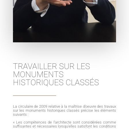
TRAVAILLER SUR LES
MONUMENTS
HISTORIQUES CLASSÉS
La circulaire de 2009 relative à la maîtrise d’oeuvre des travaux
sur les monuments historiques classés précise les éléments
suivants :
« Les compétences de l’architecte sont considérées comme
suffisantes et nécessaires lorsqu’elles satisfont les conditions