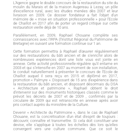
L’Agence gagne le double concours de la restauration du site du
moulin du Marais et de la maison Augereau à Lezay, un pôle
d’excellence rural, avec les études menées dès 2007 et leur
livraison en 2009. Ce dossier fondateur a fait l’objet d’un
mémoire de « mise en situation professionnelle » pour l’Ecole
de Chaillot en 2017 afin de porter un regard critique sur cette
restauration vieille déjà de 10 ans.
Parallèlement, en 2009, Raphael Chouane complète ses
connaissances avec l’IRPA (l’Institut Régional du Patrimoine de
Bretagne) en suivant une formation continue sur 1 an.
Cette formation permettra à Raphaël d’œuvrer régulièrement
sur des restaurations du bâti ancien et de s’enrichir alors de
nombreuses expériences dont une liste vous est jointe en
annexe. Cette activité professionnelle régulière qu’il entame en
2003 et qui s’intensifie en 2007 au moment de son installation,
le conduit naturellement à présenter le concours de l’Ecole de
Chaillot auquel il sera reçu en 2015 et diplômé en 2017,
promotion « Palmyre ». Disposant de 15 ans d’expérience dans
la restauration du bâti ancien, et disposant désormais du DSA
« Architecture et patrimoine », Raphaël obtient le droit
d’intervenir sur des monuments historiques classés comme le
prévoit les décrets de 2007 et de 2009 , confirmés par la
circulaire de 2009 qui est retranscrite en annexe après avoir
pris contact auprès du ministère de la Culture.
Devenir « Architecte du Patrimoine », dans le cas de Raphaël
Chouane, est la concrétisation d’un état d’esprit de toujours :
découvrir, connaître et transmettre. Si cela doit constituer une
devise, elle s’applique à toutes les échelles dès lors qu’elles
convergent vers une culture commune. Que ce soit le