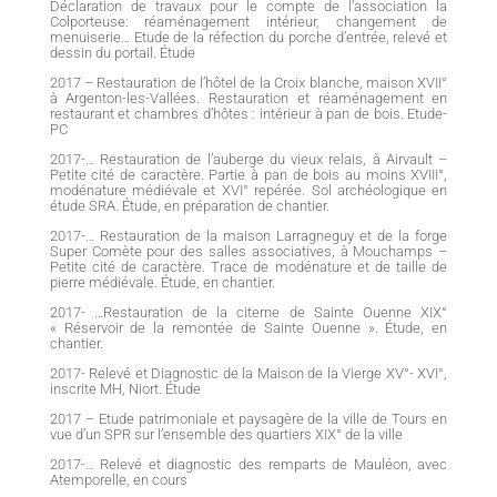
Déclaration de travaux pour le compte de l’association la
Colporteuse: réaménagement intérieur, changement de
menuiserie… Etude de la réfection du porche d’entrée, relevé et
dessin du portail. Étude
2017 – Restauration de l’hôtel de la Croix blanche, maison XVII°
à Argenton-les-Vallées. Restauration et réaménagement en
restaurant et chambres d’hôtes : intérieur à pan de bois. Etude-
PC
2017-… Restauration de l’auberge du vieux relais, à Airvault –
Petite cité de caractère. Partie à pan de bois au moins XVIII°,
modénature médiévale et XVI° repérée. Sol archéologique en
étude SRA. Étude, en préparation de chantier.
2017-… Restauration de la maison Larragneguy et de la forge
Super Comète pour des salles associatives, à Mouchamps –
Petite cité de caractère. Trace de modénature et de taille de
pierre médiévale. Étude, en chantier.
2017- …Restauration de la citerne de Sainte Ouenne XIX°
« Réservoir de la remontée de Sainte Ouenne ». Étude, en
chantier.
2017- Relevé et Diagnostic de la Maison de la Vierge XV°- XVI°,
inscrite MH, Niort. Étude
2017 – Etude patrimoniale et paysagère de la ville de Tours en
vue d’un SPR sur l’ensemble des quartiers XIX° de la ville
2017-… Relevé et diagnostic des remparts de Mauléon, avec
Atemporelle, en cours