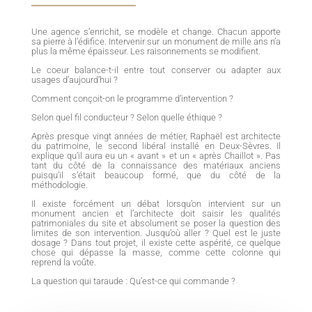
Une agence s’enrichit, se modèle et change. Chacun apporte
sa pierre à l’édifice. Intervenir sur un monument de mille ans n’a
plus la même épaisseur.
Les raisonnements se modifient.
Le coeur balance-t-il entre tout conserver ou adapter aux
usages d’aujourd’hui ?
Comment conçoit-on le programme d’intervention ?
Selon quel fil conducteur ? Selon quelle éthique ?
Après presque vingt années de métier, Raphaël est architecte
du patrimoine, le second libéral installé en Deux-Sèvres. Il
explique qu’il aura eu un « avant » et un « après Chaillot ». Pas
tant du côté de la connaissance des matériaux anciens
puisqu’il s’était beaucoup formé, que du côté de la
méthodologie.
Il existe forcément un débat lorsqu’on intervient sur un
monument ancien et l’architecte doit saisir les qualités
patrimoniales du site et absolument se poser la question des
limites de son intervention. Jusqu’où aller ? Quel est le juste
dosage ? Dans tout projet, il existe cette aspérité, ce quelque
chose qui dépasse la masse, comme cette colonne qui
reprend la voûte.
La question qui taraude : Qu’est-ce qui commande ?