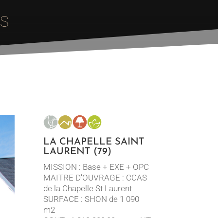
TS
LA CHAPELLE SAINT
LAURENT (79)
MISSION : Base + EXE + OPC
MAITRE D’OUVRAGE : CCAS
de la Chapelle St Laurent
SURFACE : SHON de 1 090
m2