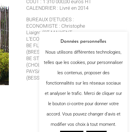
COUT : 1 310 000,00 euros HT
CALENDRIER : Livré en 2014
BUREAUX D’ETUDES :
ECONOMISTE : Christophe
Liaigre (ST MAIXENT
L’ECOLE)
Données personnelles
BE FLUIDES : ACE
(BRESSUIRE)
Nous utilisons différentes technologies,
BE STRUCTURE : AREST
telles que les cookies, pour personnaliser
(CHOLET)
PAYSAGISTE : Géniplant
les contenus, proposer des
(BESSINES)
fonctionnalités sur les réseaux sociaux
et analyser le trafic. Merci de cliquer sur
le bouton ci-contre pour donner votre
accord. Vous pouvez changer d’avis et
modifier vos choix à tout moment.